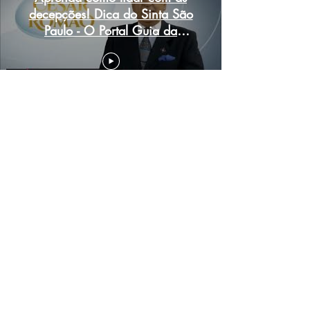
decepções! Dica do Sinta São
Paulo - O Portal Guia da
Cidade...
Ver mais
Marketing 360 IA
Contato
Imprensa | Publicidade | Comercial
(011) 3663.1506
e
98973.7990
(whats)